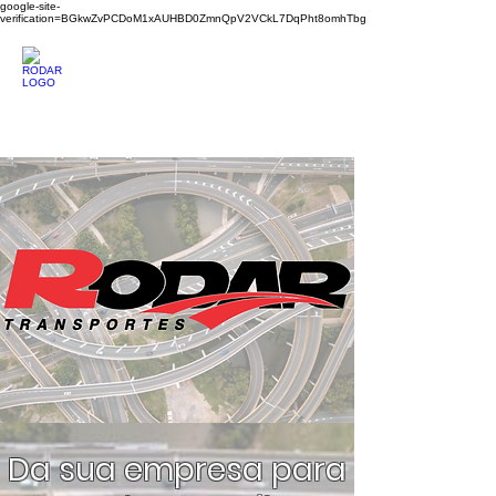
google-site-
verification=BGkwZvPCDoM1xAUHBD0ZmnQpV2VCkL7DqPht8omhTbg
Rodar Transportes
Tel:
(19) 3413-6823
Da sua empresa para